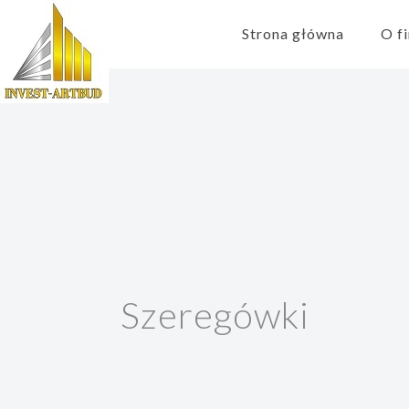
Strona główna
O f
Szeregówki