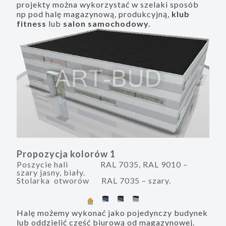
projekty można wykorzystać w szelaki sposób
np pod halę magazynową, produkcyjną,
klub
fitness
lub
salon samochodowy.
Propozycja kolorów 1
Pro
Poszycie hali RAL 7035, RAL 9010 –
Pos
szary jasny, biały.
nieb
Stolarka otworów RAL 7035 – szary.
Sto
Halę możemy wykonać jako pojedynczy budynek
lub oddzielić część biurową od magazynowej.