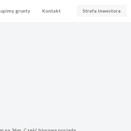
upimy grunty
Kontakt
Strefa Inwestora
4m na 36m. Część biurowa posiada