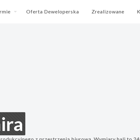
irmie
Oferta Deweloperska
Zrealizowane
K
ira
rodukcyjnego z przestrzenią biurową. Wymiary hali to 2