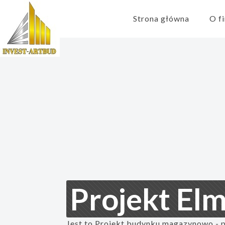
Strona główna
O f
Projekt Elm
Jest to Projekt budynku magazynowo - p