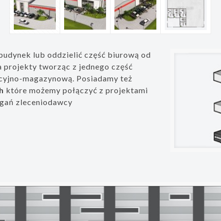
udynek lub oddzielić część biurową od
projekty tworząc z jednego część
kcyjno-magazynową. Posiadamy też
h
które możemy połączyć z projektami
agań zleceniodawcy