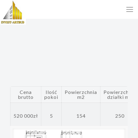
Cena
Ilość
Powierzchnia
Powierzchnia
brutto
pokoi
m2
działki m2
520 000zł
5
154
250