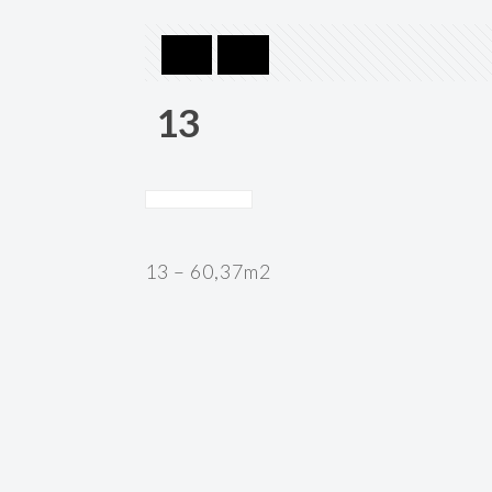
13
13 – 60,37m2